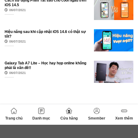
Cách sử dụng Phím Tắt sao cho cool ngầu trên
iOS 14.5
06/07/2021
Hiệu năng sau khi cập nhật iOS 14.6 có thật sự
tốt?
06/07/2021
Galaxy Tab A7 Lite – Học hay họp online không
phải là vấn đề!!
06/07/2021
Trang chủ
Danh mục
Cửa hàng
Smember
Xem thêm