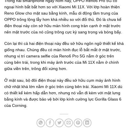
Trong hai smartphone ngày hôm nay, OPPO Reno6 Pro 5G có
ngoại hình bắt bắt hơn so với Xiaomi Mi 11X. Với lớp hoàn thiện
Reno Glow cho mặt sau bằng kính, mẫu di động tầm trung của
OPPO trông lộng lẫy hơn khá nhiều so với đối thủ. Đó là chưa kể
điện thoại này còn sở hữu màn hình cong tràn cạnh ở mặt trước
nên mặt trước của nó cũng trông cực kỳ sang trọng và bóng bẩy.
Còn lại thì cả hai điện thoại này đều sở hữu ngôn ngữ thiết kế khá
giống nhau. Chúng đều có màn hình đục lỗ bắt mắt ở mặt trước,
nhưng vị trí camera selfie của Reno6 Pro 5G nằm ở góc trên
cùng bên trái, trong khi máy ảnh trước của Mi 11X nằm ở chính
giữa viền trên, trông đối xứng hơn.
Ở mặt sau, bộ đôi điện thoại này đều sở hữu cụm máy ảnh hình
chữ nhật khá lớn nằm ở góc trên cùng bên trái. Xiaomi Mi 11X dù
có thiết kế kém hấp dẫn hơn, nhưng nó vẫn đi kèm với mặt lưng
bằng kính và được bảo vệ bởi lớp kính cường lực Gorilla Glass 6
của Corning.