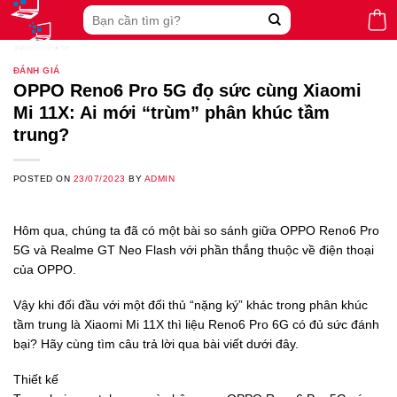
Skip
Search
to
for:
content
ĐÁNH GIÁ
OPPO Reno6 Pro 5G đọ sức cùng Xiaomi
Mi 11X: Ai mới “trùm” phân khúc tầm
trung?
POSTED ON
23/07/2023
BY
ADMIN
Hôm qua, chúng ta đã có một bài so sánh giữa OPPO Reno6 Pro
5G và Realme GT Neo Flash với phần thắng thuộc về điện thoại
của OPPO.
Vậy khi đối đầu với một đối thủ “nặng ký” khác trong phân khúc
tầm trung là Xiaomi Mi 11X thì liệu Reno6 Pro 6G có đủ sức đánh
bại? Hãy cùng tìm câu trả lời qua bài viết dưới đây.
Thiết kế