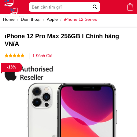
Skip
Search
to
for:
content
Home
/
Điện thoại
/
Apple
/
iPhone 12 Series
iPhone 12 Pro Max 256GB I Chính hãng
VN/A
1
Đánh Giá
Rated
2
5.00
-13%
out of 5
based on
customer
ratings