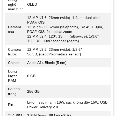
nghệ
OLED
màn hình
12 MP, f/1.6, 26mm (wide), 1.4µm, dual pixel
PDAF, OIS
Camera
12 MP, f/2.0, 52mm (telephoto), 1/3.4″, 1.0µm,
sau
PDAF, OIS, 2x optical zoom
12 MP, f/2.4, 120˚, 13mm (ultrawide), 1/3.6″
TOF 3D LiDAR scanner (depth)
Camera
12 MP, f/2.2, 23mm (wide), 1/3.6″
trước
SL 3D, (depth/biometrics sensor)
Chipset
Apple A14 Bionic (5 nm)
Dung
lượng
6 GB
RAM
Bộ nhớ
256 GB
trong
Li-Ion, sạc nhanh 18W, sạc không dây 15W, USB
Pin
Power Delivery 2.0
Thẻ SIM
2 SIM (nano‑SIM và eSIM)