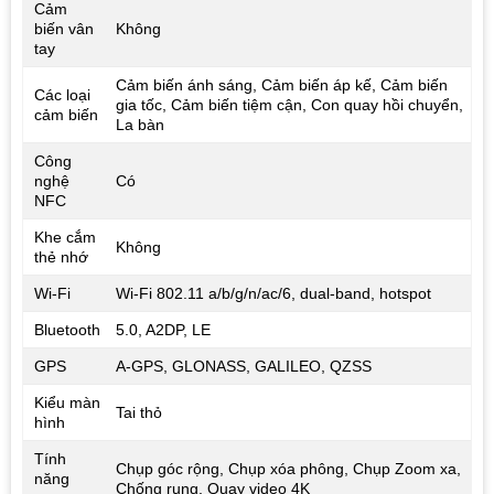
Cảm
biến vân
Không
tay
Cảm biến ánh sáng, Cảm biến áp kế, Cảm biến
Các loại
gia tốc, Cảm biến tiệm cận, Con quay hồi chuyển,
cảm biến
La bàn
Công
nghệ
Có
NFC
Khe cắm
Không
thẻ nhớ
Wi-Fi
Wi-Fi 802.11 a/b/g/n/ac/6, dual-band, hotspot
Bluetooth
5.0, A2DP, LE
GPS
A-GPS, GLONASS, GALILEO, QZSS
Kiểu màn
Tai thỏ
hình
Tính
Chụp góc rộng, Chụp xóa phông, Chụp Zoom xa,
năng
Chống rung, Quay video 4K