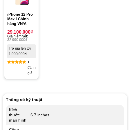
iPhone 12 Pro
Max I Chính
hãng VN/A
29.100.000
₫
Giá niêm yết:
32.990.000
₫
Trợ giá lên tới
1.000.000đ
1
đánh
Rated
5.00
giá
out of 5
Thông số kỹ thuật
Kích
thước
6.7 inches
màn hình
Công