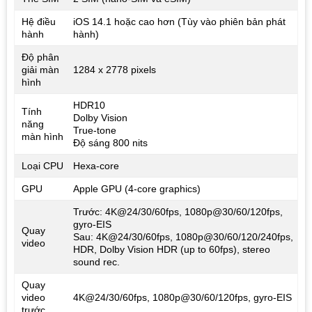
Hệ điều
iOS 14.1 hoặc cao hơn (Tùy vào phiên bản phát
hành
hành)
Độ phân
giải màn
1284 x 2778 pixels
hình
HDR10
Tính
Dolby Vision
năng
True-tone
màn hình
Độ sáng 800 nits
Loại CPU
Hexa-core
GPU
Apple GPU (4-core graphics)
Trước: 4K@24/30/60fps, 1080p@30/60/120fps,
gyro-EIS
Quay
Sau: 4K@24/30/60fps, 1080p@30/60/120/240fps,
video
HDR, Dolby Vision HDR (up to 60fps), stereo
sound rec.
Quay
video
4K@24/30/60fps, 1080p@30/60/120fps, gyro-EIS
trước