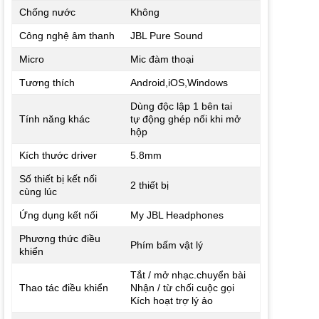
Chống nước
Không
Công nghệ âm thanh
JBL Pure Sound
Micro
Mic đàm thoại
Tương thích
Android,iOS,Windows
Dùng độc lập 1 bên tai
Tính năng khác
tự động ghép nối khi mở
hộp
Kích thước driver
5.8mm
Số thiết bị kết nối
2 thiết bị
cùng lúc
Ứng dụng kết nối
My JBL Headphones
Phương thức điều
Phím bấm vật lý
khiển
Tắt / mở nhạc.chuyển bài
Thao tác điều khiển
Nhận / từ chối cuộc gọi
Kích hoạt trợ lý ảo