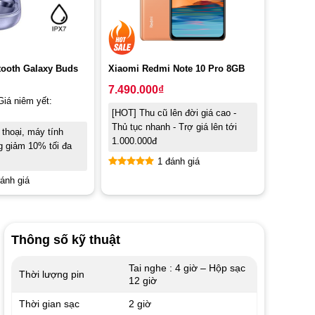
tooth Galaxy Buds
Xiaomi Redmi Note 10 Pro 8GB
7.490.000
₫
Giá niêm yết:
[HOT] Thu cũ lên đời giá cao -
Thủ tục nhanh - Trợ giá lên tới
thoại, máy tính
1.000.000đ
 giảm 10% tối đa
1 đánh giá
Rated
5.00
ánh giá
out of 5
Thông số kỹ thuật
Tai nghe : 4 giờ – Hộp sạc
Thời lượng pin
12 giờ
Thời gian sạc
2 giờ