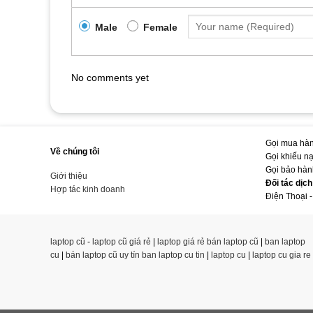
Male
Female
No comments yet
Gọi mua hàn
Về chúng tôi
Gọi khiếu n
Gọi bảo hàn
Giới thiệu
Đối tác dịc
Hợp tác kinh doanh
Điện Thoại -
laptop cũ
-
laptop cũ giá rẻ
|
laptop giá rẻ
bán laptop cũ
|
ban laptop
cu
|
bán laptop cũ uy tín
ban laptop cu tin
|
laptop cu
|
laptop cu gia re