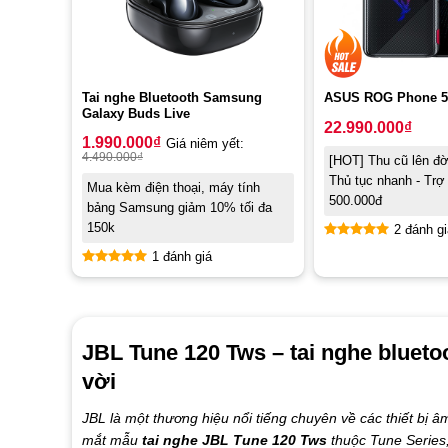
Tai nghe Bluetooth Samsung
ASUS ROG Phone 5
Galaxy Buds Live
22.990.000
₫
1.990.000
₫
Giá niêm yết:
4.490.000
₫
[HOT] Thu cũ lên đời
Thủ tục nhanh - Trợ 
Mua kèm điện thoại, máy tính
500.000đ
bảng Samsung giảm 10% tối đa
150k
2 đánh gi
Rated
5.00
1 đánh giá
out of 5
Rated
5.00
out of 5
JBL Tune 120 Tws – tai nghe bluetoo
vời
JBL là một thương hiệu nổi tiếng chuyên về các thiết bị
mắt mẫu
tai nghe JBL Tune 120 Tws
thuộc Tune Series, 