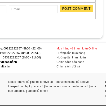
POST COMMENT
g: 09322222257 (8h00 - 22h00)
Mua hàng và thanh toán Online
ại: 09322222257 (8h00 - 21h30)
Hướng dẫn mua hàng
h: 09322222257 (8h00 - 21h00)
Hướng dẫn thanh toán
h vụ bảo hành
Chính sách bảo hành
 Máy tính
Chính sách đổi trả
laptop lenovo cũ
|
laptop lenovo cu
|
lenovo thinkpad cũ
lenovo
thinkpad cu
|
laptop acer cũ
|
laptop acer cu
mua bán laptop cũ
|
mua
ban laptop cu
|
laptop cũ tphcm