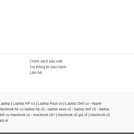
Chính sách bảo mật
Tra thông tin bảo hành
Liên hệ
Laptop
|
Laptop HP cu
|
Laptop Asus cu
|
Laptop Dell cu
-
Apple
Macbook Air cu
laptop hp cũ
-
laptop asus cũ
-
laptop dell cũ
-
laptop
dell cu
macbook cu
-
macbook cũ> |
macbook cũ giá rẻ
|
macbook cũ
giá rẻ