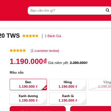
Search
for:
120 TWS
1
Đánh Giá
Rated
1
5.00
out of 5
based on
(
1
customer review)
customer
Rated
1
5.00
rating
1.190.000
₫
out of 5
Giá niêm yết:
2.390.000
₫
based on
customer
Màu sắc
rating
Đen
Hồng
Vàn
1.190.000
₫
1.190.000
₫
1.190.
Xanh dương
Xanh lá
1.190.000
₫
1.190.000
₫