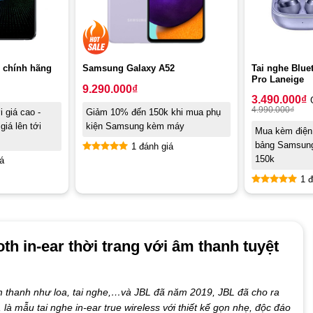
Tai nghe Blue
 chính hãng
Samsung Galaxy A52
Pro Laneige
9.290.000
₫
3.490.000
₫
4.990.000
₫
 giá cao -
Giảm 10% đến 150k khi mua phụ
giá lên tới
kiện Samsung kèm máy
Mua kèm điện 
bảng Samsung
1 đánh giá
150k
á
Rated
5.00
out of 5
1 đ
Rated
5.00
out of 5
th in-ear thời trang với âm thanh tuyệt
 âm thanh như loa, tai nghe,…và JBL đã năm 2019, JBL đã cho ra
là mẫu tai nghe in-ear true wireless với thiết kế gọn nhẹ, độc đáo