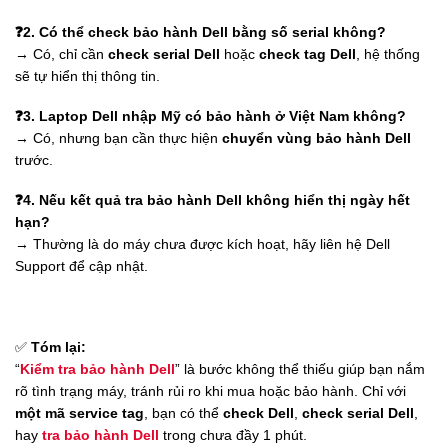
❓
2. Có thể check bảo hành Dell bằng số serial không?
→ Có, chỉ cần
check serial Dell
hoặc
check tag Dell
, hệ thống
sẽ tự hiển thị thông tin.
❓
3. Laptop Dell nhập Mỹ có bảo hành ở Việt Nam không?
→ Có, nhưng bạn cần thực hiện
chuyển vùng bảo hành Dell
trước.
❓
4. Nếu kết quả tra bảo hành Dell không hiển thị ngày hết
hạn?
→ Thường là do máy chưa được kích hoạt, hãy liên hệ Dell
Support để cập nhật.
✅
Tóm lại:
“
Kiểm tra bảo hành Dell
” là bước không thể thiếu giúp bạn nắm
rõ tình trạng máy, tránh rủi ro khi mua hoặc bảo hành. Chỉ với
một mã service tag
, bạn có thể
check Dell
,
check serial Dell
,
hay
tra bảo hành Dell
trong chưa đầy 1 phút.