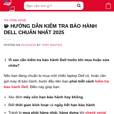
Skip
Search
to
for:
content
TIN CÔNG NGHỆ
🧩 HƯỚNG DẪN KIỂM TRA BẢO HÀNH
DELL CHUẨN NHẤT 2025
POSTED ON
20/10/2025
BY
TONY NGUYEN
Vì sao cần kiểm tra bảo hành Dell trước khi mua hoặc sửa
chữa?
Nếu bạn đang chuẩn bị mua một chiếc laptop Dell cũ, hoặc cần
gửi máy đi bảo hành, bước đầu tiên bạn
phải biết cách
kiểm tra
bảo hành Dell
. Điều này giúp bạn:
Xác định
máy còn hạn bảo hành hay không
.
Biết
thời gian kích hoạt
và
ngày hết hạn bảo hành
.
Tránh bị
mua phải hàng nhái, hàng dựng
khi
check serial