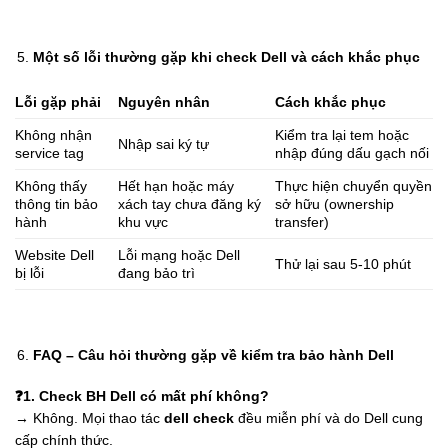
Một số lỗi thường gặp khi check Dell và cách khắc phục
Lỗi gặp phải
Nguyên nhân
Cách khắc phục
Không nhận
Kiểm tra lại tem hoặc
Nhập sai ký tự
service tag
nhập đúng dấu gạch nối
Không thấy
Hết hạn hoặc máy
Thực hiện chuyển quyền
thông tin bảo
xách tay chưa đăng ký
sở hữu (ownership
hành
khu vực
transfer)
Website Dell
Lỗi mạng hoặc Dell
Thử lại sau 5-10 phút
bị lỗi
đang bảo trì
FAQ – Câu hỏi thường gặp về kiểm tra bảo hành Dell
❓
1. Check BH Dell có mất phí không?
→ Không. Mọi thao tác
dell check
đều miễn phí và do Dell cung
cấp chính thức.