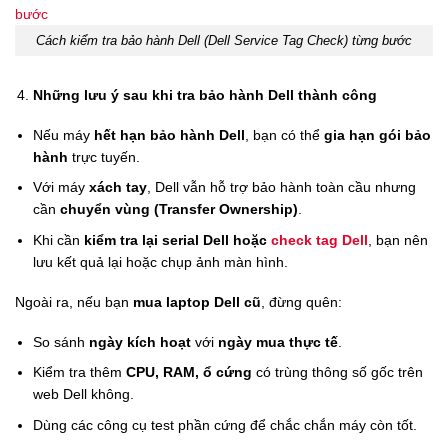
Cách kiểm tra bảo hành Dell (Dell Service Tag Check) từng bước
Những lưu ý sau khi tra bảo hành Dell thành công
Nếu máy
hết hạn bảo hành Dell
, bạn có thể
gia hạn gói bảo
hành
trực tuyến.
Với máy
xách tay
, Dell vẫn hỗ trợ bảo hành toàn cầu nhưng
cần
chuyển vùng (Transfer Ownership)
.
Khi cần
kiểm tra lại serial Dell hoặc
check tag Dell
, bạn nên
lưu kết quả lại hoặc chụp ảnh màn hình.
Ngoài ra, nếu bạn
mua laptop Dell cũ
, đừng quên:
So sánh
ngày kích hoạt
với
ngày mua thực tế
.
Kiểm tra thêm
CPU, RAM, ổ cứng
có trùng thông số gốc trên
web Dell không.
Dùng các công cụ test phần cứng để chắc chắn máy còn tốt.