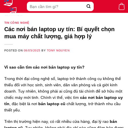
Skip
Search
to
for:
content
TIN CÔNG NGHỆ
Các nơi bán laptop uy tín: Bí quyết chọn
mua máy chất lượng, giá hợp lý
POSTED ON
08/05/2025
BY
TONY NGUYEN
Vì sao cần tìm các nơi bán laptop uy tín?
Trong thời đại công nghệ số, laptop trở thành công cụ không thể
thiếu đối với học sinh, sinh viên, dân văn phòng và cả giới kinh
doanh. Tuy nhiên, không phải ai cũng đủ tài chính để sở hữu một
chiếc máy mới tinh. Chính vì thế, việc tìm
các nơi bán laptop uy
tín
, đặc biệt là nơi
bán laptop cũ
chất lượng, trở thành nhu cầu
thiết yếu.
Trên thị trường hiện nay, có rất nhiều cửa hàng, đại lý rao
bán
laptop cũ
. Tuy nhiên, không phải địa chỉ nào cũng đảm bảo được