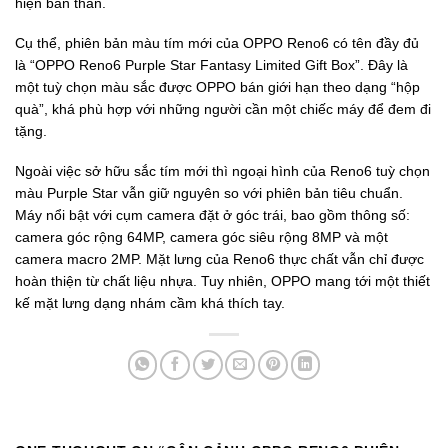
hiện bản thân.
Cụ thể, phiên bản màu tím mới của OPPO Reno6 có tên đầy đủ
là “OPPO Reno6 Purple Star Fantasy Limited Gift Box”. Đây là
một tuỳ chọn màu sắc được OPPO bán giới hạn theo dạng “hộp
quà”, khá phù hợp với những người cần một chiếc máy để đem đi
tặng.
Ngoài việc sở hữu sắc tím mới thì ngoại hình của Reno6 tuỳ chọn
màu Purple Star vẫn giữ nguyên so với phiên bản tiêu chuẩn.
Máy nổi bật với cụm camera đặt ở góc trái, bao gồm thông số:
camera góc rộng 64MP, camera góc siêu rộng 8MP và một
camera macro 2MP. Mặt lưng của Reno6 thực chất vẫn chỉ được
hoàn thiện từ chất liệu nhựa. Tuy nhiên, OPPO mang tới một thiết
kế mặt lưng dạng nhám cầm khá thích tay.