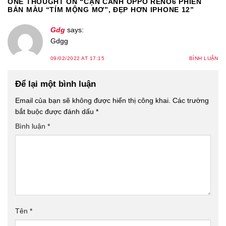
ONE THOUGHT ON “
CẬN CẢNH OPPO RENO6 PHIÊN
BẢN MÀU “TÍM MỘNG MƠ”, ĐẸP HƠN IPHONE 12
”
Gdg
says:
Gdgg
09/02/2022 AT 17:15
BÌNH LUẬN
Để lại một bình luận
Email của bạn sẽ không được hiển thị công khai.
Các trường
bắt buộc được đánh dấu
*
Bình luận
*
Tên
*