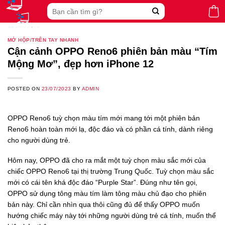
Skip
Search
to
for:
content
MỞ HỘP/TRÊN TAY NHANH
Cận cảnh OPPO Reno6 phiên bản màu “Tím
Mộng Mơ”, đẹp hơn iPhone 12
POSTED ON
23/07/2023
BY
ADMIN
OPPO Reno6 tuỳ chọn màu tím mới mang tới một phiên bản
Reno6 hoàn toàn mới lạ, độc đáo và có phần cá tính, dành riêng
cho người dùng trẻ.
Hôm nay, OPPO đã cho ra mắt một tuỳ chọn màu sắc mới của
chiếc OPPO Reno6 tại thị trường Trung Quốc. Tuỳ chọn màu sắc
mới có cái tên khá độc đáo “Purple Star”. Đúng như tên gọi,
OPPO sử dụng tông màu tím làm tông màu chủ đạo cho phiên
bản này. Chỉ cần nhìn qua thôi cũng đủ để thấy OPPO muốn
hướng chiếc máy này tới những người dùng trẻ cá tính, muốn thể