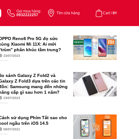
Gọi mua hàng:
Tìm cửa hàng
Cart /
0
₫
0932222257
OPPO Reno6 Pro 5G đọ sức
cùng Xiaomi Mi 11X: Ai mới
“trùm” phân khúc tầm trung?
23/07/2023
So sánh Galaxy Z Fold2 và
Galaxy Z Fold3 dựa trên các tin
đồn: Samsung mang đến những
nâng cấp gì sau hơn 1 năm?
23/07/2023
Cách sử dụng Phím Tắt sao cho
cool ngầu trên iOS 14.5
06/07/2021