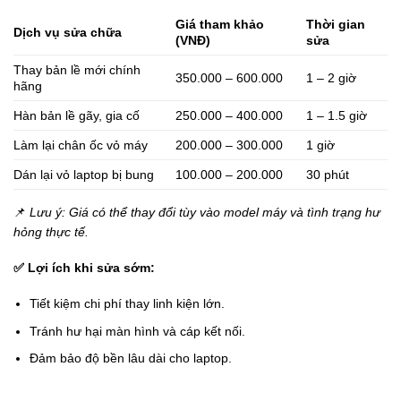
Giá tham khảo
Thời gian
Dịch vụ sửa chữa
(VNĐ)
sửa
Thay bản lề mới chính
350.000 – 600.000
1 – 2 giờ
hãng
Hàn bản lề gãy, gia cố
250.000 – 400.000
1 – 1.5 giờ
Làm lại chân ốc vỏ máy
200.000 – 300.000
1 giờ
Dán lại vỏ laptop bị bung
100.000 – 200.000
30 phút
📌
Lưu ý: Giá có thể thay đổi tùy vào model máy và tình trạng hư
hỏng thực tế.
✅
Lợi ích khi sửa sớm:
Tiết kiệm chi phí thay linh kiện lớn.
Tránh hư hại màn hình và cáp kết nối.
Đảm bảo độ bền lâu dài cho laptop.