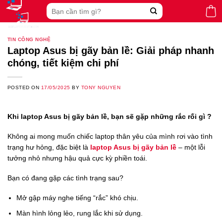
Skip
Search
to
for:
content
TIN CÔNG NGHỆ
Laptop Asus bị gãy bản lề: Giải pháp nhanh
chóng, tiết kiệm chi phí
POSTED ON
17/05/2025
BY
TONY NGUYEN
Khi laptop Asus bị gãy bản lề, bạn sẽ gặp những rắc rối gì ?
Không ai mong muốn chiếc laptop thân yêu của mình rơi vào tình
trạng hư hỏng, đặc biệt là
laptop Asus bị gãy bản lề
– một lỗi
tưởng nhỏ nhưng hậu quả cực kỳ phiền toái.
Bạn có đang gặp các tình trạng sau?
Mở gập máy nghe tiếng “rắc” khó chịu.
Màn hình lỏng lẻo, rung lắc khi sử dụng.