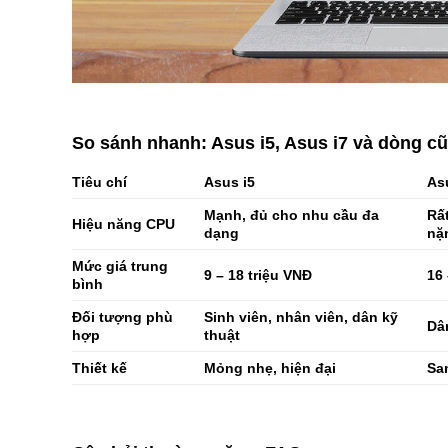
So sánh nhanh: Asus i5, Asus i7 và dòng 
Tiêu chí
Asus i5
As
Mạnh, đủ cho nhu cầu đa
Rấ
Hiệu năng CPU
dạng
nặ
Mức giá trung
9 – 18 triệu VNĐ
16 
bình
Đối tượng phù
Sinh viên, nhân viên, dân kỹ
Dân
hợp
thuật
Thiết kế
Mỏng nhẹ, hiện đại
Sa