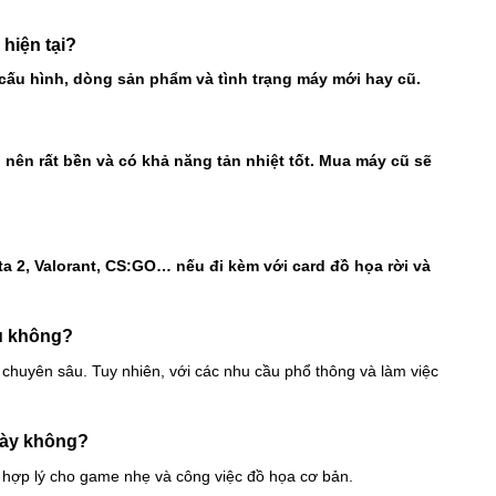
 hiện tại?
 cấu hình, dòng sản phẩm và tình trạng máy mới hay cũ.
ên rất bền và có khả năng tản nhiệt tốt. Mua máy cũ sẽ
a 2, Valorant, CS:GO… nếu đi kèm với card đồ họa rời và
ều không?
c chuyên sâu. Tuy nhiên, với các nhu cầu phổ thông và làm việc
này không?
t hợp lý cho game nhẹ và công việc đồ họa cơ bản.