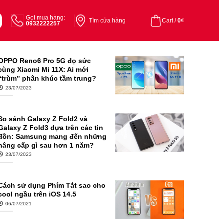
Gọi mua hàng:
Tìm cửa hàng
Cart /
0
₫
0932222257
OPPO Reno6 Pro 5G đọ sức
cùng Xiaomi Mi 11X: Ai mới
“trùm” phân khúc tầm trung?
23/07/2023
So sánh Galaxy Z Fold2 và
Galaxy Z Fold3 dựa trên các tin
đồn: Samsung mang đến những
nâng cấp gì sau hơn 1 năm?
23/07/2023
Cách sử dụng Phím Tắt sao cho
cool ngầu trên iOS 14.5
06/07/2021