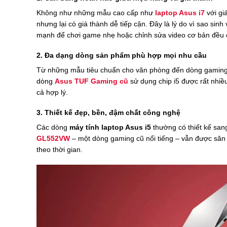
Không như những mẫu cao cấp như
laptop Asus i7
với gi
nhưng lại có giá thành dễ tiếp cận. Đây là lý do vì sao si
mạnh để chơi game nhẹ hoặc chỉnh sửa video cơ bản đều c
2. Đa dạng dòng sản phẩm phù hợp mọi nhu cầu
Từ những mẫu tiêu chuẩn cho văn phòng đến dòng gaming, A
dòng
Asus TUF Gaming cũ
sử dụng chip i5 được rất nhiề
cả hợp lý.
3. Thiết kế đẹp, bền, đậm chất công nghệ
Các dòng
máy tính laptop Asus i5
thường có thiết kế sa
GL552VW
– một dòng gaming cũ nổi tiếng – vẫn được săn
theo thời gian.