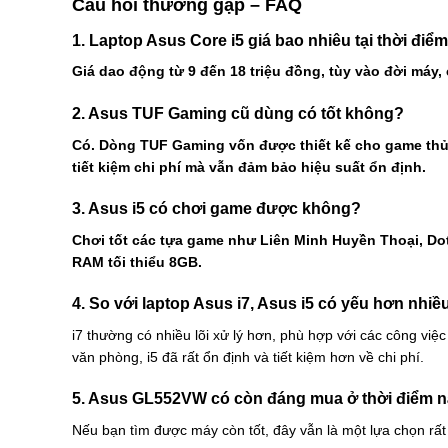
Câu hỏi thường gặp – FAQ
1. Laptop Asus Core i5 giá bao nhiêu tại thời điểm
Giá dao động từ 9 đến 18 triệu đồng, tùy vào đời máy,
2. Asus TUF Gaming cũ dùng có tốt không?
Có. Dòng TUF Gaming vốn được thiết kế cho game thủ n
tiết kiệm chi phí mà vẫn đảm bảo hiệu suất ổn định.
3. Asus i5 có chơi game được không?
Chơi tốt các tựa game như Liên Minh Huyền Thoại, Dot
RAM tối thiểu 8GB.
4. So với laptop Asus i7, Asus i5 có yếu hơn nhi
i7 thường có nhiều lõi xử lý hơn, phù hợp với các công việ
văn phòng, i5 đã rất ổn định và tiết kiệm hơn về chi phí.
5. Asus GL552VW có còn đáng mua ở thời điểm 
Nếu bạn tìm được máy còn tốt, đây vẫn là một lựa chọn rấ