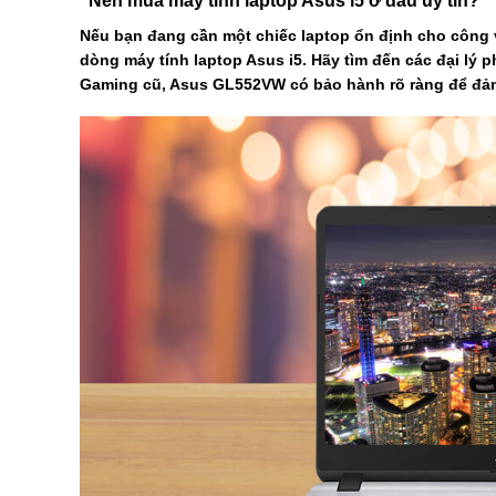
Nên mua máy tính laptop Asus i5 ở đâu uy tín?
Nếu bạn đang cần một chiếc laptop ổn định cho công 
dòng máy tính laptop Asus i5. Hãy tìm đến các đại l
Gaming cũ, Asus GL552VW có bảo hành rõ ràng để đảm 