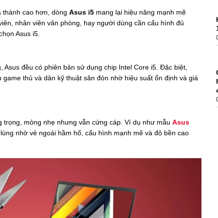
á thành cao hơn, dòng
Asus i5
mang lại hiệu năng mạnh mẽ
nh viên, nhân viên văn phòng, hay người dùng cần cấu hình đủ
họn Asus i5.
sus đều có phiên bản sử dụng chip Intel Core i5. Đặc biệt,
u game thủ và dân kỹ thuật săn đón nhờ hiệu suất ổn định và giá
ng trọng, mỏng nhẹ nhưng vẫn cứng cáp. Ví dụ như mẫu
Asus
 lùng nhờ vẻ ngoài hầm hố, cấu hình mạnh mẽ và độ bền cao