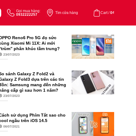
Gọi mua hàng:
Tìm cửa hàng
Cart /
0
₫
0932222257
OPPO Reno6 Pro 5G đọ sức
cùng Xiaomi Mi 11X: Ai mới
“trùm” phân khúc tầm trung?
23/07/2023
So sánh Galaxy Z Fold2 và
Galaxy Z Fold3 dựa trên các tin
đồn: Samsung mang đến những
nâng cấp gì sau hơn 1 năm?
23/07/2023
Cách sử dụng Phím Tắt sao cho
cool ngầu trên iOS 14.5
06/07/2021