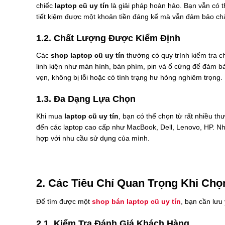
chiếc
laptop cũ uy tín
là giải pháp hoàn hảo. Bạn vẫn có 
tiết kiệm được một khoản tiền đáng kể mà vẫn đảm bảo ch
1.2. Chất Lượng Được Kiểm Định
Các
shop laptop cũ uy tín
thường có quy trình kiểm tra c
linh kiện như màn hình, bàn phím, pin và ổ cứng để đảm 
vẹn, không bị lỗi hoặc có tình trạng hư hỏng nghiêm trọng.
1.3. Đa Dạng Lựa Chọn
Khi mua
laptop cũ uy tín
, bạn có thể chọn từ rất nhiều 
đến các laptop cao cấp như MacBook, Dell, Lenovo, HP. N
hợp với nhu cầu sử dụng của mình.
2. Các Tiêu Chí Quan Trọng Khi Ch
Để tìm được một
shop bán laptop cũ uy tín
, bạn cần lưu
2.1. Kiểm Tra Đánh Giá Khách Hàng