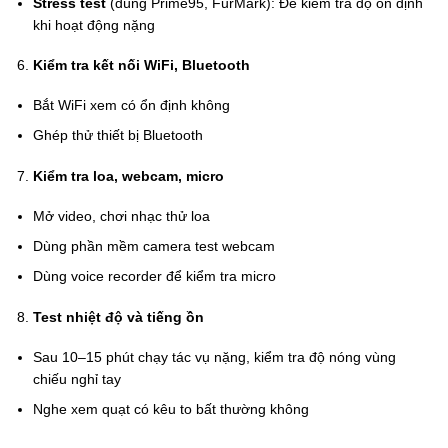
Stress test
(dùng Prime95, FurMark): Để kiểm tra độ ổn định
khi hoạt động nặng
Kiểm tra kết nối WiFi, Bluetooth
Bắt WiFi xem có ổn định không
Ghép thử thiết bị Bluetooth
Kiểm tra loa, webcam, micro
Mở video, chơi nhạc thử loa
Dùng phần mềm camera test webcam
Dùng voice recorder để kiểm tra micro
Test nhiệt độ và tiếng ồn
Sau 10–15 phút chạy tác vụ nặng, kiểm tra độ nóng vùng
chiếu nghỉ tay
Nghe xem quạt có kêu to bất thường không