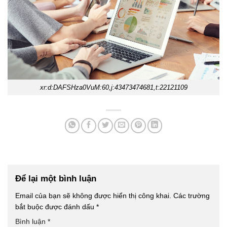
xr:d:DAFSHza0VuM:60,j:43473474681,t:22121109
Để lại một bình luận
Email của bạn sẽ không được hiển thị công khai.
Các trường
bắt buộc được đánh dấu
*
Bình luận
*