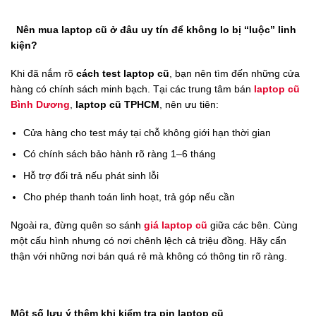
Nên mua laptop cũ ở đâu uy tín để không lo bị “luộc” linh
kiện?
Khi đã nắm rõ
cách test laptop cũ
, bạn nên tìm đến những cửa
hàng có chính sách minh bạch. Tại các trung tâm bán
laptop cũ
Bình Dương
,
laptop cũ TPHCM
, nên ưu tiên:
Cửa hàng cho test máy tại chỗ không giới hạn thời gian
Có chính sách bảo hành rõ ràng 1–6 tháng
Hỗ trợ đổi trả nếu phát sinh lỗi
Cho phép thanh toán linh hoạt, trả góp nếu cần
Ngoài ra, đừng quên so sánh
giá laptop cũ
giữa các bên. Cùng
một cấu hình nhưng có nơi chênh lệch cả triệu đồng. Hãy cẩn
thận với những nơi bán quá rẻ mà không có thông tin rõ ràng.
Một số lưu ý thêm khi kiểm tra pin laptop cũ