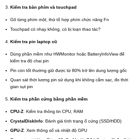
Kiểm tra bàn phím và touchpad
Gõ từng phím một, thử tổ hợp phím chức năng Fn
Touchpad có nhạy không, có bị loạn thao tác?
Kiểm tra pin laptop cũ
Dùng phần mềm như HWMonitor hoặc BatteryInfoView để
kiểm tra độ chai pin
Pin còn tốt thường giữ được từ 80% trở lên dung lượng gốc
Quan sát thời lượng pin sử dụng khi không cắm sạc, đo thời
gian sụt pin
Kiểm tra phần cứng bằng phần mềm
CPU-Z
: Kiểm tra thông tin CPU, RAM
CrystalDiskInfo
: Đánh giá tình trạng ổ cứng (SSD/HDD)
GPU-Z
: Xem thông số và nhiệt độ GPU