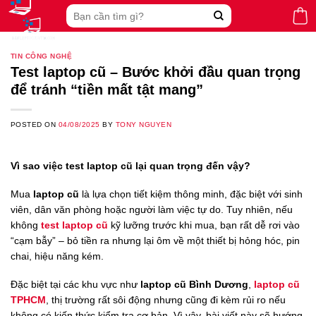
Skip
Search
to
for:
content
TIN CÔNG NGHỆ
Test laptop cũ – Bước khởi đầu quan trọng
để tránh “tiền mất tật mang”
POSTED ON
04/08/2025
BY
TONY NGUYEN
Vì sao việc test laptop cũ lại quan trọng đến vậy?
Mua
laptop cũ
là lựa chọn tiết kiệm thông minh, đặc biệt với sinh
viên, dân văn phòng hoặc người làm việc tự do. Tuy nhiên, nếu
không
test laptop cũ
kỹ lưỡng trước khi mua, bạn rất dễ rơi vào
“cạm bẫy” – bỏ tiền ra nhưng lại ôm về một thiết bị hỏng hóc, pin
chai, hiệu năng kém.
Đặc biệt tại các khu vực như
laptop cũ Bình Dương
,
laptop cũ
TPHCM
, thị trường rất sôi động nhưng cũng đi kèm rủi ro nếu
không có kiến thức kiểm tra cơ bản. Vì vậy, bài viết này sẽ hướng