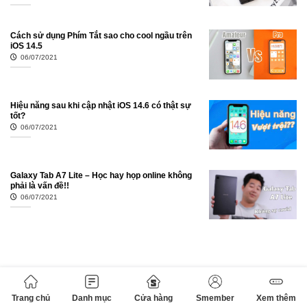
Cách sử dụng Phím Tắt sao cho cool ngầu trên
iOS 14.5
06/07/2021
Hiệu năng sau khi cập nhật iOS 14.6 có thật sự
tốt?
06/07/2021
Galaxy Tab A7 Lite – Học hay họp online không
phải là vấn đề!!
06/07/2021
Trang chủ
Danh mục
Cửa hàng
Smember
Xem thêm