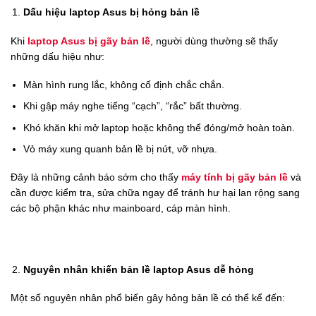
Dấu hiệu laptop Asus bị hỏng bản lề
Khi
laptop Asus bị gãy bản lề
, người dùng thường sẽ thấy
những dấu hiệu như:
Màn hình rung lắc, không cố định chắc chắn.
Khi gập máy nghe tiếng “cạch”, “rắc” bất thường.
Khó khăn khi mở laptop hoặc không thể đóng/mở hoàn toàn.
Vỏ máy xung quanh bản lề bị nứt, vỡ nhựa.
Đây là những cảnh báo sớm cho thấy
máy tính bị gãy bản lề
và
cần được kiểm tra, sửa chữa ngay để tránh hư hại lan rộng sang
các bộ phận khác như mainboard, cáp màn hình.
Nguyên nhân khiến bản lề laptop Asus dễ hỏng
Một số nguyên nhân phổ biến gây hỏng bản lề có thể kể đến: