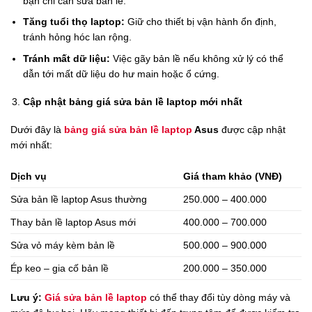
bạn chỉ cần sửa bản lề.
Tăng tuổi thọ laptop:
Giữ cho thiết bị vận hành ổn định,
tránh hỏng hóc lan rộng.
Tránh mất dữ liệu:
Việc gãy bản lề nếu không xử lý có thể
dẫn tới mất dữ liệu do hư main hoặc ổ cứng.
Cập nhật bảng giá sửa bản lề laptop mới nhất
Dưới đây là
bảng giá sửa bản lề laptop
Asus
được cập nhật
mới nhất:
Dịch vụ
Giá tham khảo (VNĐ)
Sửa bản lề laptop Asus thường
250.000 – 400.000
Thay bản lề laptop Asus mới
400.000 – 700.000
Sửa vỏ máy kèm bản lề
500.000 – 900.000
Ép keo – gia cố bản lề
200.000 – 350.000
Lưu ý:
Giá sửa bản lề laptop
có thể thay đổi tùy dòng máy và